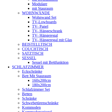
Modulare
mit Stauraum
WOHNWÄNDE
Wohnwand Set
TV-Lowboards
TV- Panel
TV- Hängeschrank
TV- Hängeregal
TV- Hängeregal mit Glas
BEISTELLTISCH
COUCHTISCH
SATZTISCH
SESSEL
Sessel mit Bettfunktion
SCHLAFZIMMER
Eckschränke
Bett Mit Stauraum
160x200cm
180x200cm
Schlafzimmer Set
Betten
Schränke
Schwebetürenschränke
Kommoden
Kommodenspiegel