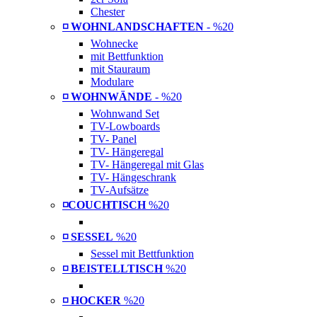
Chester
◽ WOHNLANDSCHAFTEN
- %20
Wohnecke
mit Bettfunktion
mit Stauraum
Modulare
◽ WOHNWÄNDE
- %20
Wohnwand Set
TV-Lowboards
TV- Panel
TV- Hängeregal
TV- Hängeregal mit Glas
TV- Hängeschrank
TV-Aufsätze
◽COUCHTISCH
%20
◽ SESSEL
%20
Sessel mit Bettfunktion
◽ BEISTELLTISCH
%20
◽ HOCKER
%20