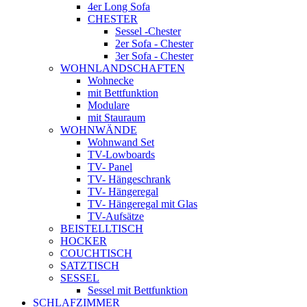
4er Long Sofa
CHESTER
Sessel -Chester
2er Sofa - Chester
3er Sofa - Chester
WOHNLANDSCHAFTEN
Wohnecke
mit Bettfunktion
Modulare
mit Stauraum
WOHNWÄNDE
Wohnwand Set
TV-Lowboards
TV- Panel
TV- Hängeschrank
TV- Hängeregal
TV- Hängeregal mit Glas
TV-Aufsätze
BEISTELLTISCH
HOCKER
COUCHTISCH
SATZTISCH
SESSEL
Sessel mit Bettfunktion
SCHLAFZIMMER