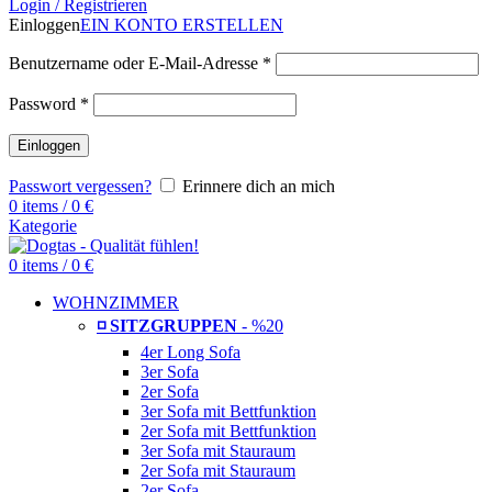
Login / Registrieren
Einloggen
EIN KONTO ERSTELLEN
Benutzername oder E-Mail-Adresse
*
Password
*
Einloggen
Passwort vergessen?
Erinnere dich an mich
0
items
/
0
€
Kategorie
0
items
/
0
€
WOHNZIMMER
◽ SITZGRUPPEN
- %20
4er Long Sofa
3er Sofa
2er Sofa
3er Sofa mit Bettfunktion
2er Sofa mit Bettfunktion
3er Sofa mit Stauraum
2er Sofa mit Stauraum
2er Sofa