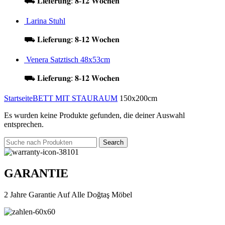
⛟ 𝐋𝐢𝐞𝐟𝐞𝐫𝐮𝐧𝐠: 𝟖-𝟏𝟐 𝐖𝐨𝐜𝐡𝐞𝐧
Larina Stuhl
⛟ 𝐋𝐢𝐞𝐟𝐞𝐫𝐮𝐧𝐠: 𝟖-𝟏𝟐 𝐖𝐨𝐜𝐡𝐞𝐧
Venera Satztisch 48x53cm
⛟ 𝐋𝐢𝐞𝐟𝐞𝐫𝐮𝐧𝐠: 𝟖-𝟏𝟐 𝐖𝐨𝐜𝐡𝐞𝐧
Startseite
BETT MIT STAURAUM
150x200cm
Es wurden keine Produkte gefunden, die deiner Auswahl
entsprechen.
Search
GARANTIE
2 Jahre Garantie Auf Alle Doğtaş Möbel