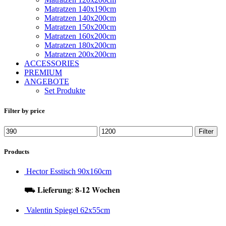
Matratzen 140x190cm
Matratzen 140x200cm
Matratzen 150x200cm
Matratzen 160x200cm
Matratzen 180x200cm
Matratzen 200x200cm
ACCESSORIES
PREMIUM
ANGEBOTE
Set Produkte
Filter by price
Filter
Products
Hector Esstisch 90x160cm
⛟ 𝐋𝐢𝐞𝐟𝐞𝐫𝐮𝐧𝐠: 𝟖-𝟏𝟐 𝐖𝐨𝐜𝐡𝐞𝐧
Valentin Spiegel 62x55cm