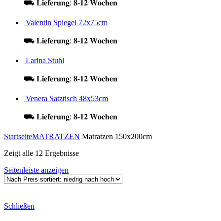
⛟ 𝐋𝐢𝐞𝐟𝐞𝐫𝐮𝐧𝐠: 𝟖-𝟏𝟐 𝐖𝐨𝐜𝐡𝐞𝐧
Valentin Spiegel 72x75cm
⛟ 𝐋𝐢𝐞𝐟𝐞𝐫𝐮𝐧𝐠: 𝟖-𝟏𝟐 𝐖𝐨𝐜𝐡𝐞𝐧
Larina Stuhl
⛟ 𝐋𝐢𝐞𝐟𝐞𝐫𝐮𝐧𝐠: 𝟖-𝟏𝟐 𝐖𝐨𝐜𝐡𝐞𝐧
Venera Satztisch 48x53cm
⛟ 𝐋𝐢𝐞𝐟𝐞𝐫𝐮𝐧𝐠: 𝟖-𝟏𝟐 𝐖𝐨𝐜𝐡𝐞𝐧
Startseite
MATRATZEN
Matratzen 150x200cm
Zeigt alle 12 Ergebnisse
Seitenleiste anzeigen
Schließen