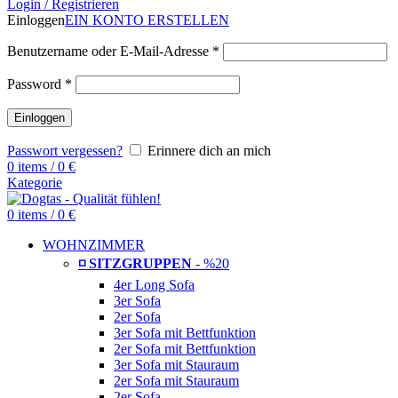
Login / Registrieren
Einloggen
EIN KONTO ERSTELLEN
Benutzername oder E-Mail-Adresse
*
Password
*
Einloggen
Passwort vergessen?
Erinnere dich an mich
0
items
/
0
€
Kategorie
0
items
/
0
€
WOHNZIMMER
◽ SITZGRUPPEN
- %20
4er Long Sofa
3er Sofa
2er Sofa
3er Sofa mit Bettfunktion
2er Sofa mit Bettfunktion
3er Sofa mit Stauraum
2er Sofa mit Stauraum
2er Sofa