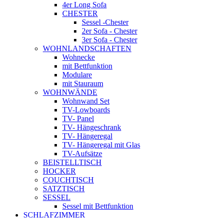
4er Long Sofa
CHESTER
Sessel -Chester
2er Sofa - Chester
3er Sofa - Chester
WOHNLANDSCHAFTEN
Wohnecke
mit Bettfunktion
Modulare
mit Stauraum
WOHNWÄNDE
Wohnwand Set
TV-Lowboards
TV- Panel
TV- Hängeschrank
TV- Hängeregal
TV- Hängeregal mit Glas
TV-Aufsätze
BEISTELLTISCH
HOCKER
COUCHTISCH
SATZTISCH
SESSEL
Sessel mit Bettfunktion
SCHLAFZIMMER