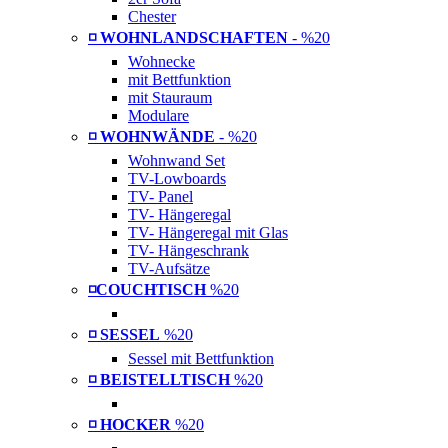
Chester
◽ WOHNLANDSCHAFTEN
- %20
Wohnecke
mit Bettfunktion
mit Stauraum
Modulare
◽ WOHNWÄNDE
- %20
Wohnwand Set
TV-Lowboards
TV- Panel
TV- Hängeregal
TV- Hängeregal mit Glas
TV- Hängeschrank
TV-Aufsätze
◽COUCHTISCH
%20
◽ SESSEL
%20
Sessel mit Bettfunktion
◽ BEISTELLTISCH
%20
◽ HOCKER
%20