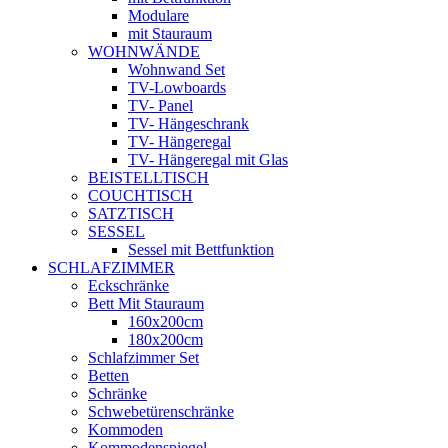
Modulare
mit Stauraum
WOHNWÄNDE
Wohnwand Set
TV-Lowboards
TV- Panel
TV- Hängeschrank
TV- Hängeregal
TV- Hängeregal mit Glas
BEISTELLTISCH
COUCHTISCH
SATZTISCH
SESSEL
Sessel mit Bettfunktion
SCHLAFZIMMER
Eckschränke
Bett Mit Stauraum
160x200cm
180x200cm
Schlafzimmer Set
Betten
Schränke
Schwebetürenschränke
Kommoden
Kommodenspiegel