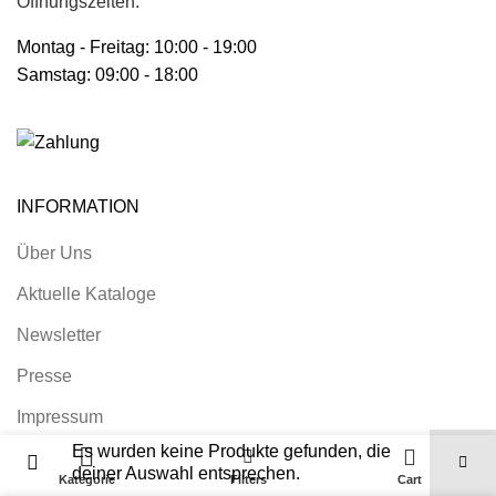
Öffnungszeiten:
Montag - Freitag: 10:00 - 19:00
Samstag: 09:00 - 18:00
INFORMATION
Über Uns
Aktuelle Kataloge
Newsletter
Presse
Impressum
Es wurden keine Produkte gefunden, die
0
Nutzungsbedingungen
deiner Auswahl entsprechen.
Kategorie
Filters
Cart