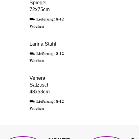
Spiegel
72x75cm
⛟ 𝐋𝐢𝐞𝐟𝐞𝐫𝐮𝐧𝐠: 𝟖-𝟏𝟐
𝐖𝐨𝐜𝐡𝐞𝐧
Larina Stuhl
⛟ 𝐋𝐢𝐞𝐟𝐞𝐫𝐮𝐧𝐠: 𝟖-𝟏𝟐
𝐖𝐨𝐜𝐡𝐞𝐧
Venera
Satztisch
48x53cm
⛟ 𝐋𝐢𝐞𝐟𝐞𝐫𝐮𝐧𝐠: 𝟖-𝟏𝟐
𝐖𝐨𝐜𝐡𝐞𝐧