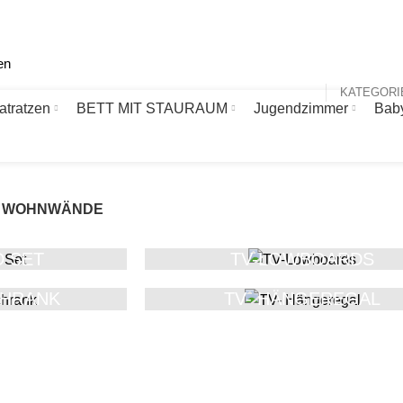
atratzen
BETT MIT STAURAUM
Jugendzimmer
Bab
WOHNWÄNDE
 SET
TV-LOWBOARDS
CHRANK
TV- HÄNGEREGAL