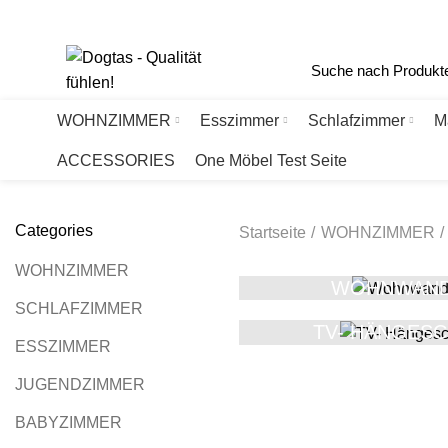
Haberlgasse 56, A-1160 Wien
+43 1 405 77 88
office@dogtas.at
WOHNZIMMER
Esszimmer
Schlafzimmer
M
ACCESSORIES
One Möbel Test Seite
Categories
Startseite
WOHNZIMMER
WOHNZIMMER
WOHNWAND
SCHLAFZIMMER
TV- HÄNGES
ESSZIMMER
JUGENDZIMMER
BABYZIMMER