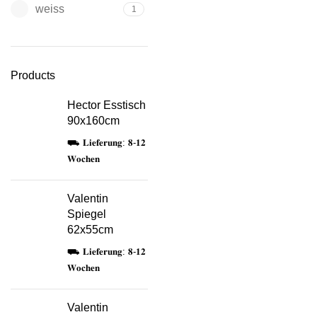
weiss
1
Products
Hector Esstisch
90x160cm
⛟ 𝐋𝐢𝐞𝐟𝐞𝐫𝐮𝐧𝐠: 𝟖-𝟏𝟐
𝐖𝐨𝐜𝐡𝐞𝐧
Valentin
Spiegel
62x55cm
⛟ 𝐋𝐢𝐞𝐟𝐞𝐫𝐮𝐧𝐠: 𝟖-𝟏𝟐
𝐖𝐨𝐜𝐡𝐞𝐧
Valentin