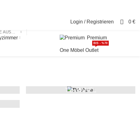
Login / Registrieren
Kontakt
0
Login / Registrieren
0
€
KATEGORIE AUSWÄHLEN
yzimmer
Premium
BIS - %70
One Möbel Outlet
TV- PANEL
TV- HÄNGEREGAL MIT GLAS