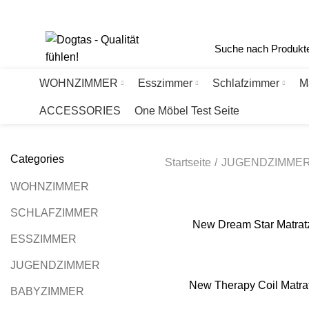
Haberlgasse 56, A-1160 Wien
+43 1 405 77 88
office@dogtas.at
WOHNZIMMER
Esszimmer
Schlafzimmer
M
ACCESSORIES
One Möbel Test Seite
Categories
Startseite
JUGENDZIMME
WOHNZIMMER
SCHLAFZIMMER
New Dream Star Matra
ESSZIMMER
JUGENDZIMMER
New Therapy Coil Matr
BABYZIMMER