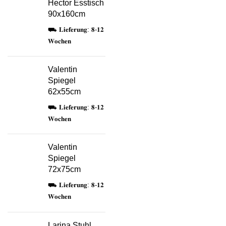
Hector Esstisch
90x160cm
⛟ 𝐋𝐢𝐞𝐟𝐞𝐫𝐮𝐧𝐠: 𝟖-𝟏𝟐
𝐖𝐨𝐜𝐡𝐞𝐧
Valentin
Spiegel
62x55cm
⛟ 𝐋𝐢𝐞𝐟𝐞𝐫𝐮𝐧𝐠: 𝟖-𝟏𝟐
𝐖𝐨𝐜𝐡𝐞𝐧
Valentin
Spiegel
72x75cm
⛟ 𝐋𝐢𝐞𝐟𝐞𝐫𝐮𝐧𝐠: 𝟖-𝟏𝟐
𝐖𝐨𝐜𝐡𝐞𝐧
Larina Stuhl