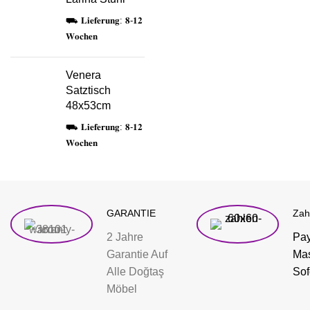
⛟ 𝐋𝐢𝐞𝐟𝐞𝐫𝐮𝐧𝐠: 𝟖-𝟏𝟐
𝐖𝐨𝐜𝐡𝐞𝐧
Venera
Satztisch
48x53cm
⛟ 𝐋𝐢𝐞𝐟𝐞𝐫𝐮𝐧𝐠: 𝟖-𝟏𝟐
𝐖𝐨𝐜𝐡𝐞𝐧
GARANTIE
Zah
2 Jahre
Pay
Garantie Auf
Mas
Alle Doğtaş
Sof
Möbel