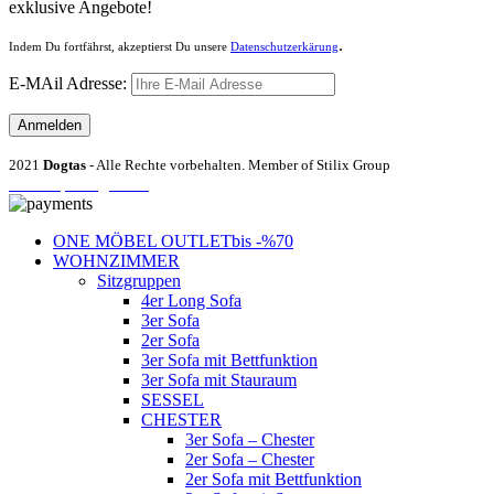
exklusive Angebote!
.
Indem Du fortfährst, akzeptierst Du unsere
Datenschutzerkärung
E-MAil Adresse:
2021
Dogtas
- Alle Rechte vorbehalten. Member of Stilix Group
Entrümpelung Wien
ONE MÖBEL OUTLET
bis -%70
WOHNZIMMER
Sitzgruppen
4er Long Sofa
3er Sofa
2er Sofa
3er Sofa mit Bettfunktion
3er Sofa mit Stauraum
SESSEL
CHESTER
3er Sofa – Chester
2er Sofa – Chester
2er Sofa mit Bettfunktion