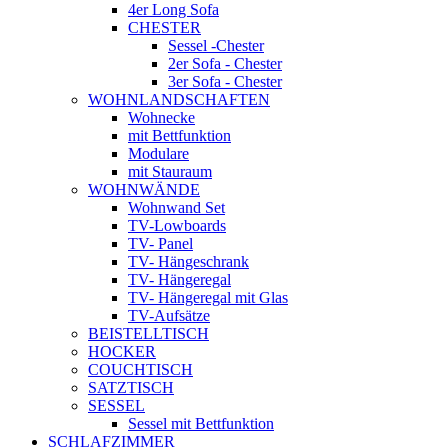
4er Long Sofa
CHESTER
Sessel -Chester
2er Sofa - Chester
3er Sofa - Chester
WOHNLANDSCHAFTEN
Wohnecke
mit Bettfunktion
Modulare
mit Stauraum
WOHNWÄNDE
Wohnwand Set
TV-Lowboards
TV- Panel
TV- Hängeschrank
TV- Hängeregal
TV- Hängeregal mit Glas
TV-Aufsätze
BEISTELLTISCH
HOCKER
COUCHTISCH
SATZTISCH
SESSEL
Sessel mit Bettfunktion
SCHLAFZIMMER