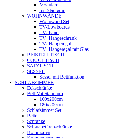
Modulare
mit Stauraum
WOHNWÄNDE
Wohnwand Set
TV-Lowboards
TV- Panel
TV- Hängeschrank
TV- Hängeregal
TV- Hängeregal mit Glas
BEISTELLTISCH
COUCHTISCH
SATZTISCH
SESSEL
Sessel mit Bettfunktion
SCHLAFZIMMER
Eckschränke
Bett Mit Stauraum
160x200cm
180x200cm
Schlafzimmer Set
Betten
Schränke
Schwebetürenschränke
Kommoden
Kommodenspiegel