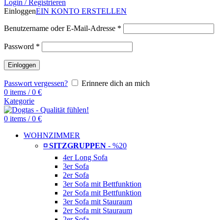
Login / Registrieren
Einloggen
EIN KONTO ERSTELLEN
Benutzername oder E-Mail-Adresse
*
Password
*
Einloggen
Passwort vergessen?
Erinnere dich an mich
0
items
/
0
€
Kategorie
0
items
/
0
€
WOHNZIMMER
◽ SITZGRUPPEN
- %20
4er Long Sofa
3er Sofa
2er Sofa
3er Sofa mit Bettfunktion
2er Sofa mit Bettfunktion
3er Sofa mit Stauraum
2er Sofa mit Stauraum
2er Sofa