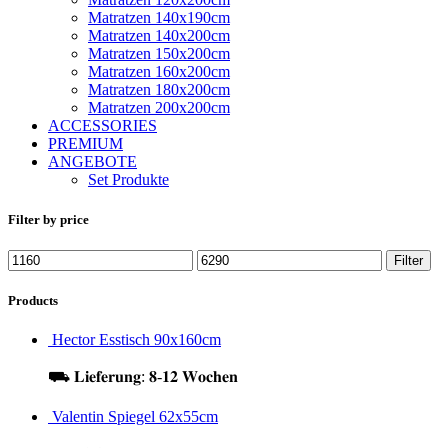
Matratzen 140x190cm
Matratzen 140x200cm
Matratzen 150x200cm
Matratzen 160x200cm
Matratzen 180x200cm
Matratzen 200x200cm
ACCESSORIES
PREMIUM
ANGEBOTE
Set Produkte
Filter by price
Filter
Products
Hector Esstisch 90x160cm
⛟ 𝐋𝐢𝐞𝐟𝐞𝐫𝐮𝐧𝐠: 𝟖-𝟏𝟐 𝐖𝐨𝐜𝐡𝐞𝐧
Valentin Spiegel 62x55cm