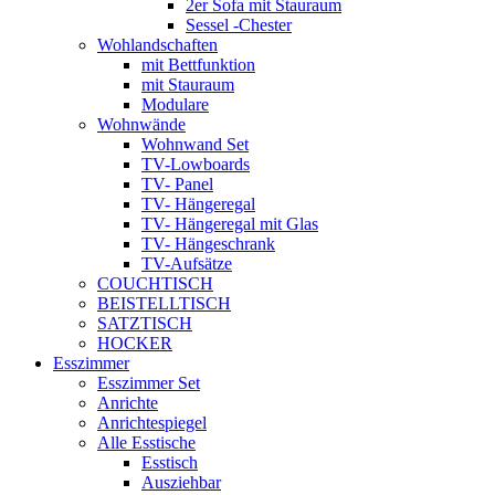
2er Sofa mit Stauraum
Sessel -Chester
Wohlandschaften
mit Bettfunktion
mit Stauraum
Modulare
Wohnwände
Wohnwand Set
TV-Lowboards
TV- Panel
TV- Hängeregal
TV- Hängeregal mit Glas
TV- Hängeschrank
TV-Aufsätze
COUCHTISCH
BEISTELLTISCH
SATZTISCH
HOCKER
Esszimmer
Esszimmer Set
Anrichte
Anrichtespiegel
Alle Esstische
Esstisch
Ausziehbar