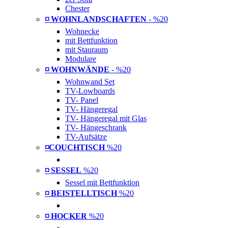
Chester
◽ WOHNLANDSCHAFTEN
- %20
Wohnecke
mit Bettfunktion
mit Stauraum
Modulare
◽ WOHNWÄNDE
- %20
Wohnwand Set
TV-Lowboards
TV- Panel
TV- Hängeregal
TV- Hängeregal mit Glas
TV- Hängeschrank
TV-Aufsätze
◽COUCHTISCH
%20
◽ SESSEL
%20
Sessel mit Bettfunktion
◽ BEISTELLTISCH
%20
◽ HOCKER
%20