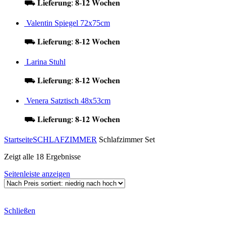
⛟ 𝐋𝐢𝐞𝐟𝐞𝐫𝐮𝐧𝐠: 𝟖-𝟏𝟐 𝐖𝐨𝐜𝐡𝐞𝐧
Valentin Spiegel 72x75cm
⛟ 𝐋𝐢𝐞𝐟𝐞𝐫𝐮𝐧𝐠: 𝟖-𝟏𝟐 𝐖𝐨𝐜𝐡𝐞𝐧
Larina Stuhl
⛟ 𝐋𝐢𝐞𝐟𝐞𝐫𝐮𝐧𝐠: 𝟖-𝟏𝟐 𝐖𝐨𝐜𝐡𝐞𝐧
Venera Satztisch 48x53cm
⛟ 𝐋𝐢𝐞𝐟𝐞𝐫𝐮𝐧𝐠: 𝟖-𝟏𝟐 𝐖𝐨𝐜𝐡𝐞𝐧
Startseite
SCHLAFZIMMER
Schlafzimmer Set
Zeigt alle 18 Ergebnisse
Seitenleiste anzeigen
Schließen