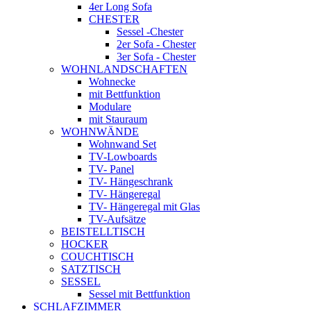
4er Long Sofa
CHESTER
Sessel -Chester
2er Sofa - Chester
3er Sofa - Chester
WOHNLANDSCHAFTEN
Wohnecke
mit Bettfunktion
Modulare
mit Stauraum
WOHNWÄNDE
Wohnwand Set
TV-Lowboards
TV- Panel
TV- Hängeschrank
TV- Hängeregal
TV- Hängeregal mit Glas
TV-Aufsätze
BEISTELLTISCH
HOCKER
COUCHTISCH
SATZTISCH
SESSEL
Sessel mit Bettfunktion
SCHLAFZIMMER