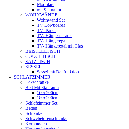
Modulare
mit Stauraum
WOHNWÄNDE
Wohnwand Set
TV-Lowboards
TV- Panel
TV- Hängeschrank
TV- Hängeregal
TV- Hängeregal mit Glas
BEISTELLTISCH
COUCHTISCH
SATZTISCH
SESSEL
Sessel mit Bettfunktion
SCHLAFZIMMER
Eckschränke
Bett Mit Stauraum
160x200cm
180x200cm
Schlafzimmer Set
Betten
Schränke
Schwebetürenschränke
Kommoden
Kommodenspiegel