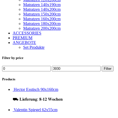
Matratzen 140x190cm
Matratzen 140x200cm
Matratzen 150x200cm
Matratzen 160x200cm
Matratzen 180x200cm
Matratzen 200x200cm
ACCESSORIES
PREMIUM
ANGEBOTE
Set Produkte
Filter by price
Filter
Products
Hector Esstisch 90x160cm
⛟ 𝐋𝐢𝐞𝐟𝐞𝐫𝐮𝐧𝐠: 𝟖-𝟏𝟐 𝐖𝐨𝐜𝐡𝐞𝐧
Valentin Spiegel 62x55cm