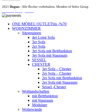
2021
Dogtas
- Alle Rechte vorbehalten. Member of Stilix Group
Entrümpelung Wien
ONE MÖBEL OUTLET
bis -%70
WOHNZIMMER
Sitzgruppen
4er Long Sofa
3er Sofa
2er Sofa
3er Sofa mit Bettfunktion
3er Sofa mit Stauraum
SESSEL
CHESTER
3er Sofa – Chester
2er Sofa – Chester
2er Sofa mit Bettfunktion
2er Sofa mit Stauraum
Sessel -Chester
Wohlandschaften
mit Bettfunktion
mit Stauraum
Modulare
Wohnwände