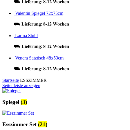
⛟ 𝐋𝐢𝐞𝐟𝐞𝐫𝐮𝐧𝐠: 𝟖-𝟏𝟐 𝐖𝐨𝐜𝐡𝐞𝐧
Valentin Spiegel 72x75cm
⛟ 𝐋𝐢𝐞𝐟𝐞𝐫𝐮𝐧𝐠: 𝟖-𝟏𝟐 𝐖𝐨𝐜𝐡𝐞𝐧
Larina Stuhl
⛟ 𝐋𝐢𝐞𝐟𝐞𝐫𝐮𝐧𝐠: 𝟖-𝟏𝟐 𝐖𝐨𝐜𝐡𝐞𝐧
Venera Satztisch 48x53cm
⛟ 𝐋𝐢𝐞𝐟𝐞𝐫𝐮𝐧𝐠: 𝟖-𝟏𝟐 𝐖𝐨𝐜𝐡𝐞𝐧
Startseite
ESSZIMMER
Seitenleiste anzeigen
Spiegel
(3)
Esszimmer Set
(21)