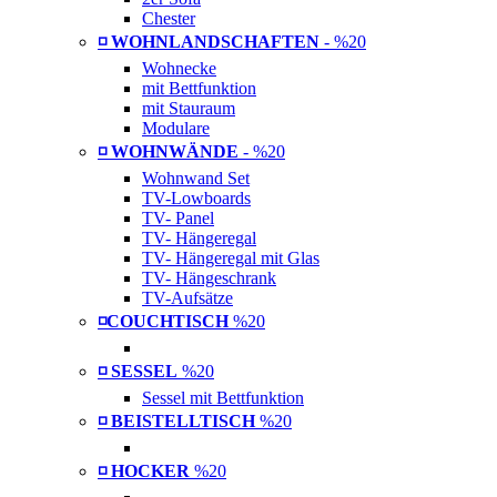
Chester
◽ WOHNLANDSCHAFTEN
- %20
Wohnecke
mit Bettfunktion
mit Stauraum
Modulare
◽ WOHNWÄNDE
- %20
Wohnwand Set
TV-Lowboards
TV- Panel
TV- Hängeregal
TV- Hängeregal mit Glas
TV- Hängeschrank
TV-Aufsätze
◽COUCHTISCH
%20
◽ SESSEL
%20
Sessel mit Bettfunktion
◽ BEISTELLTISCH
%20
◽ HOCKER
%20