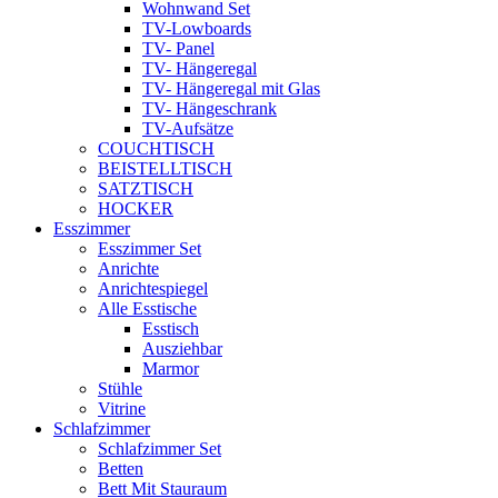
Wohnwand Set
TV-Lowboards
TV- Panel
TV- Hängeregal
TV- Hängeregal mit Glas
TV- Hängeschrank
TV-Aufsätze
COUCHTISCH
BEISTELLTISCH
SATZTISCH
HOCKER
Esszimmer
Esszimmer Set
Anrichte
Anrichtespiegel
Alle Esstische
Esstisch
Ausziehbar
Marmor
Stühle
Vitrine
Schlafzimmer
Schlafzimmer Set
Betten
Bett Mit Stauraum