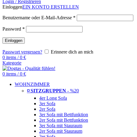
Login / Registrieren
Einloggen
EIN KONTO ERSTELLEN
Benutzername oder E-Mail-Adresse
*
Password
*
Einloggen
Passwort vergessen?
Erinnere dich an mich
0
items
/
0
€
Kategorie
0
items
/
0
€
WOHNZIMMER
◽ SITZGRUPPEN
- %20
4er Long Sofa
3er Sofa
2er Sofa
3er Sofa mit Bettfunktion
2er Sofa mit Bettfunktion
3er Sofa mit Stauraum
2er Sofa mit Stauraum
2er Sofa