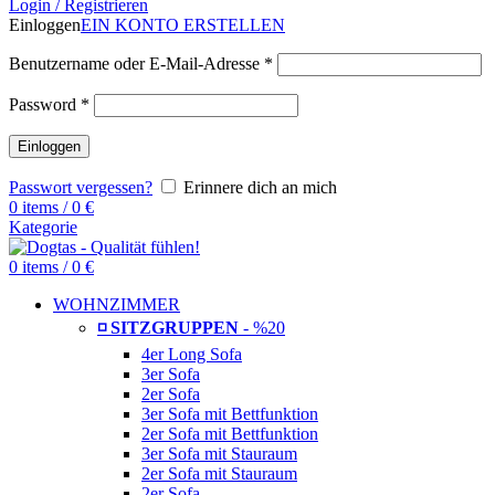
Login / Registrieren
Einloggen
EIN KONTO ERSTELLEN
Benutzername oder E-Mail-Adresse
*
Password
*
Einloggen
Passwort vergessen?
Erinnere dich an mich
0
items
/
0
€
Kategorie
0
items
/
0
€
WOHNZIMMER
◽ SITZGRUPPEN
- %20
4er Long Sofa
3er Sofa
2er Sofa
3er Sofa mit Bettfunktion
2er Sofa mit Bettfunktion
3er Sofa mit Stauraum
2er Sofa mit Stauraum
2er Sofa