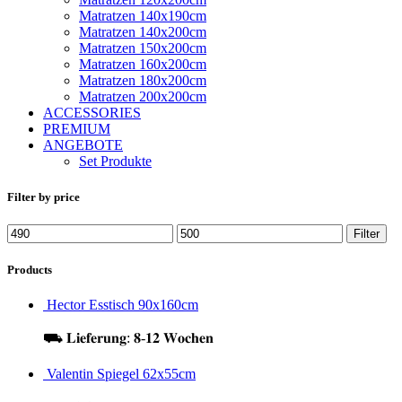
Matratzen 140x190cm
Matratzen 140x200cm
Matratzen 150x200cm
Matratzen 160x200cm
Matratzen 180x200cm
Matratzen 200x200cm
ACCESSORIES
PREMIUM
ANGEBOTE
Set Produkte
Filter by price
Filter
Products
Hector Esstisch 90x160cm
⛟ 𝐋𝐢𝐞𝐟𝐞𝐫𝐮𝐧𝐠: 𝟖-𝟏𝟐 𝐖𝐨𝐜𝐡𝐞𝐧
Valentin Spiegel 62x55cm