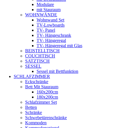
Modulare
mit Stauraum
WOHNWÄNDE
Wohnwand Set
TV-Lowboards
TV- Panel
TV- Hängeschrank
TV- Hängeregal
TV- Hängeregal mit Glas
BEISTELLTISCH
COUCHTISCH
SATZTISCH
SESSEL
Sessel mit Bettfunktion
SCHLAFZIMMER
Eckschränke
Bett Mit Stauraum
160x200cm
180x200cm
Schlafzimmer Set
Betten
Schränke
Schwebetürenschränke
Kommoden
Kommodenspiegel