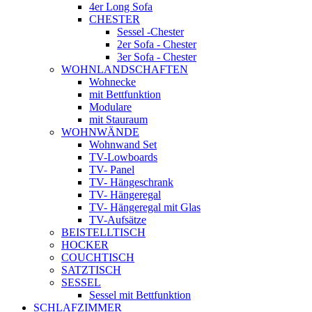
4er Long Sofa
CHESTER
Sessel -Chester
2er Sofa - Chester
3er Sofa - Chester
WOHNLANDSCHAFTEN
Wohnecke
mit Bettfunktion
Modulare
mit Stauraum
WOHNWÄNDE
Wohnwand Set
TV-Lowboards
TV- Panel
TV- Hängeschrank
TV- Hängeregal
TV- Hängeregal mit Glas
TV-Aufsätze
BEISTELLTISCH
HOCKER
COUCHTISCH
SATZTISCH
SESSEL
Sessel mit Bettfunktion
SCHLAFZIMMER