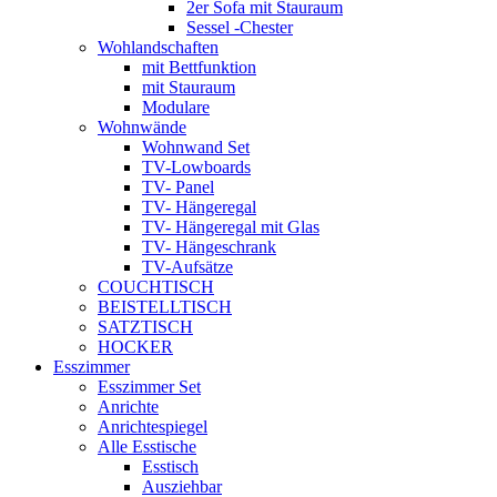
2er Sofa mit Stauraum
Sessel -Chester
Wohlandschaften
mit Bettfunktion
mit Stauraum
Modulare
Wohnwände
Wohnwand Set
TV-Lowboards
TV- Panel
TV- Hängeregal
TV- Hängeregal mit Glas
TV- Hängeschrank
TV-Aufsätze
COUCHTISCH
BEISTELLTISCH
SATZTISCH
HOCKER
Esszimmer
Esszimmer Set
Anrichte
Anrichtespiegel
Alle Esstische
Esstisch
Ausziehbar