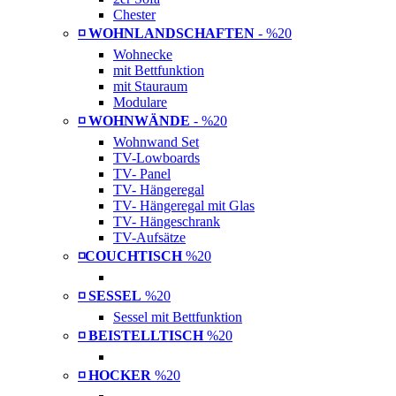
Chester
◽ WOHNLANDSCHAFTEN
- %20
Wohnecke
mit Bettfunktion
mit Stauraum
Modulare
◽ WOHNWÄNDE
- %20
Wohnwand Set
TV-Lowboards
TV- Panel
TV- Hängeregal
TV- Hängeregal mit Glas
TV- Hängeschrank
TV-Aufsätze
◽COUCHTISCH
%20
◽ SESSEL
%20
Sessel mit Bettfunktion
◽ BEISTELLTISCH
%20
◽ HOCKER
%20