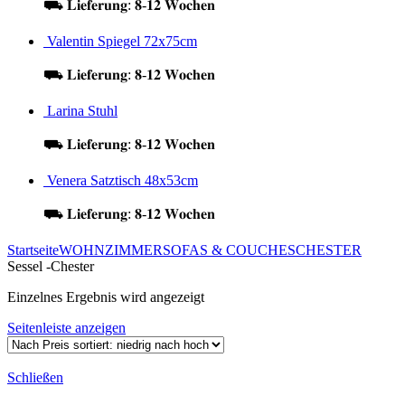
⛟ 𝐋𝐢𝐞𝐟𝐞𝐫𝐮𝐧𝐠: 𝟖-𝟏𝟐 𝐖𝐨𝐜𝐡𝐞𝐧
Valentin Spiegel 72x75cm
⛟ 𝐋𝐢𝐞𝐟𝐞𝐫𝐮𝐧𝐠: 𝟖-𝟏𝟐 𝐖𝐨𝐜𝐡𝐞𝐧
Larina Stuhl
⛟ 𝐋𝐢𝐞𝐟𝐞𝐫𝐮𝐧𝐠: 𝟖-𝟏𝟐 𝐖𝐨𝐜𝐡𝐞𝐧
Venera Satztisch 48x53cm
⛟ 𝐋𝐢𝐞𝐟𝐞𝐫𝐮𝐧𝐠: 𝟖-𝟏𝟐 𝐖𝐨𝐜𝐡𝐞𝐧
Startseite
WOHNZIMMER
SOFAS & COUCHES
CHESTER
Sessel -Chester
Einzelnes Ergebnis wird angezeigt
Seitenleiste anzeigen
Schließen