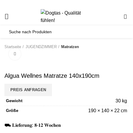
0
Startseite
JUGENDZIMMER
Matratzen
Click to enlarge
Algua Wellnes Matratze 140x190cm
PREIS ANFRAGEN
Gewicht
30 kg
Größe
190 × 140 × 22 cm
⛟ 𝐋𝐢𝐞𝐟𝐞𝐫𝐮𝐧𝐠: 𝟖-𝟏𝟐 𝐖𝐨𝐜𝐡𝐞𝐧