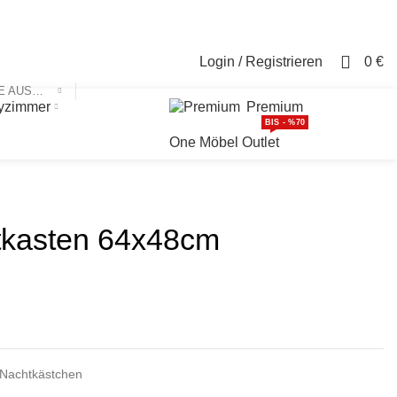
Login / Registrieren
Kontakt
0
Login / Registrieren
0
€
KATEGORIE AUSWÄHLEN
yzimmer
Premium
BIS - %70
One Möbel Outlet
tkasten 64x48cm
Nachtkästchen