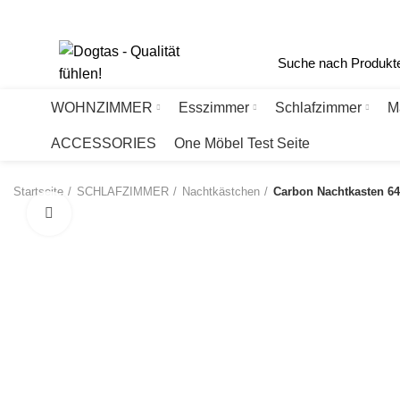
Haberlgasse 56, A-1160 Wien
+43 1 405 77 88
office@dogtas.at
WOHNZIMMER
Esszimmer
Schlafzimmer
M
ACCESSORIES
One Möbel Test Seite
Startseite
SCHLAFZIMMER
Nachtkästchen
Carbon Nachtkasten 6
Click to enlarge