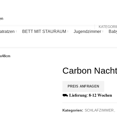
atratzen
BETT MIT STAURAUM
Jugendzimmer
Bab
4x48cm
Carbon Nach
PREIS ANFRAGEN
⛟ 𝐋𝐢𝐞𝐟𝐞𝐫𝐮𝐧𝐠: 𝟖-𝟏𝟐 𝐖𝐨𝐜𝐡𝐞𝐧
Kategorien:
SCHLAFZIMMER
,