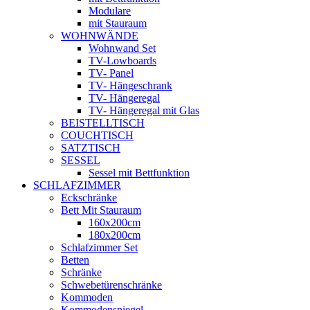
Modulare
mit Stauraum
WOHNWÄNDE
Wohnwand Set
TV-Lowboards
TV- Panel
TV- Hängeschrank
TV- Hängeregal
TV- Hängeregal mit Glas
BEISTELLTISCH
COUCHTISCH
SATZTISCH
SESSEL
Sessel mit Bettfunktion
SCHLAFZIMMER
Eckschränke
Bett Mit Stauraum
160x200cm
180x200cm
Schlafzimmer Set
Betten
Schränke
Schwebetürenschränke
Kommoden
Kommodenspiegel