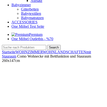
Aufsatz
Babyzimmer
Gitterbetten
Babytextilien
Babymatratzen
ACCESSORIES
One Möbel Test Seite
Premium
One Möbel Outlet
bis - %70
Search
Startseite
WOHNZIMMER
WOHNLANDSCHAFTEN
mit
Stauraum
Como Wohnecke mit Bettfunktion und Stauraum
260x147cm