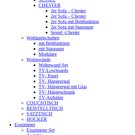
CHESTER
3er Sofa – Chester
2er Sofa – Chester
2er Sofa mit Bettfunktion
2er Sofa mit Stauraum
Sessel -Chester
Wohlandschaften
mit Bettfunktion
mit Stauraum
Modulare
Wohnwände
Wohnwand Set
TV-Lowboards
TV- Panel
TV- Hängeregal
TV- Hängeregal mit Glas
TV- Hängeschrank
TV-Aufsätze
COUCHTISCH
BEISTELLTISCH
SATZTISCH
HOCKER
Esszimmer
Esszimmer Set