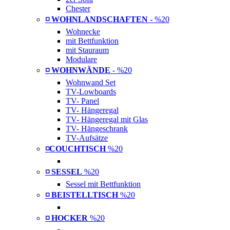
Chester
◽ WOHNLANDSCHAFTEN
- %20
Wohnecke
mit Bettfunktion
mit Stauraum
Modulare
◽ WOHNWÄNDE
- %20
Wohnwand Set
TV-Lowboards
TV- Panel
TV- Hängeregal
TV- Hängeregal mit Glas
TV- Hängeschrank
TV-Aufsätze
◽COUCHTISCH
%20
◽ SESSEL
%20
Sessel mit Bettfunktion
◽ BEISTELLTISCH
%20
◽ HOCKER
%20