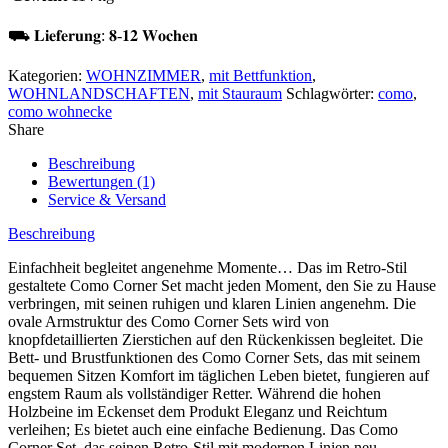
⛟ 𝐋𝐢𝐞𝐟𝐞𝐫𝐮𝐧𝐠: 𝟖-𝟏𝟐 𝐖𝐨𝐜𝐡𝐞𝐧
Kategorien:
WOHNZIMMER
,
mit Bettfunktion
,
WOHNLANDSCHAFTEN
,
mit Stauraum
Schlagwörter:
como
,
como wohnecke
Share
Beschreibung
Bewertungen (1)
Service & Versand
Beschreibung
Einfachheit begleitet angenehme Momente… Das im Retro-Stil
gestaltete Como Corner Set macht jeden Moment, den Sie zu Hause
verbringen, mit seinen ruhigen und klaren Linien angenehm. Die
ovale Armstruktur des Como Corner Sets wird von
knopfdetaillierten Zierstichen auf den Rückenkissen begleitet. Die
Bett- und Brustfunktionen des Como Corner Sets, das mit seinem
bequemen Sitzen Komfort im täglichen Leben bietet, fungieren auf
engstem Raum als vollständiger Retter. Während die hohen
Holzbeine im Eckenset dem Produkt Eleganz und Reichtum
verleihen; Es bietet auch eine einfache Bedienung. Das Como
Corner Set, das seinen Retro-Stil mit modernen Linien neu