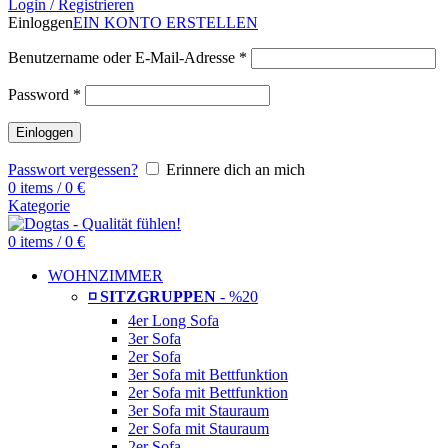
Login / Registrieren
Einloggen
EIN KONTO ERSTELLEN
Benutzername oder E-Mail-Adresse
*
Password
*
Einloggen
Passwort vergessen?
Erinnere dich an mich
0
items
/
0
€
Kategorie
0
items
/
0
€
WOHNZIMMER
◽ SITZGRUPPEN
- %20
4er Long Sofa
3er Sofa
2er Sofa
3er Sofa mit Bettfunktion
2er Sofa mit Bettfunktion
3er Sofa mit Stauraum
2er Sofa mit Stauraum
2er Sofa