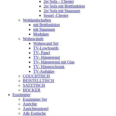
2er Sofa – Chester
2er Sofa mit Bettfunktion
2er Sofa mit Stauraum
Sessel -Chester
Wohlandschaften
mit Bettfunktion
mit Stauraum
Modulare
Wohnwände
Wohnwand Set
TV-Lowboards
TV- Panel
TV- Hängeregal
TV- Hängeregal mit Glas
TV- Hängeschrank
TV-Aufsätze
COUCHTISCH
BEISTELLTISCH
SATZTISCH
HOCKER
Esszimmer
Esszimmer Set
Anrichte
Anrichtespiegel
Alle Esstische