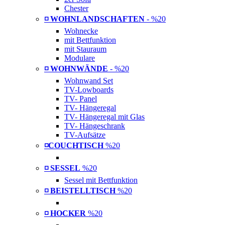
Chester
◽ WOHNLANDSCHAFTEN
- %20
Wohnecke
mit Bettfunktion
mit Stauraum
Modulare
◽ WOHNWÄNDE
- %20
Wohnwand Set
TV-Lowboards
TV- Panel
TV- Hängeregal
TV- Hängeregal mit Glas
TV- Hängeschrank
TV-Aufsätze
◽COUCHTISCH
%20
◽ SESSEL
%20
Sessel mit Bettfunktion
◽ BEISTELLTISCH
%20
◽ HOCKER
%20