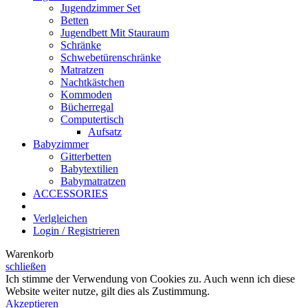
Jugendzimmer Set
Betten
Jugendbett Mit Stauraum
Schränke
Schwebetürenschränke
Matratzen
Nachtkästchen
Kommoden
Bücherregal
Computertisch
Aufsatz
Babyzimmer
Gitterbetten
Babytextilien
Babymatratzen
ACCESSORIES
Verlgleichen
Login / Registrieren
Warenkorb
schließen
Ich stimme der Verwendung von Cookies zu. Auch wenn ich diese
Website weiter nutze, gilt dies als Zustimmung.
Akzeptieren