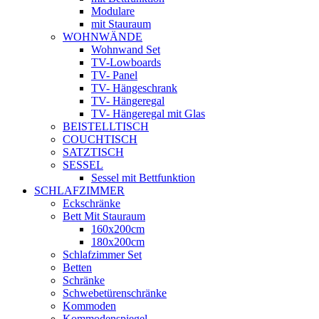
Modulare
mit Stauraum
WOHNWÄNDE
Wohnwand Set
TV-Lowboards
TV- Panel
TV- Hängeschrank
TV- Hängeregal
TV- Hängeregal mit Glas
BEISTELLTISCH
COUCHTISCH
SATZTISCH
SESSEL
Sessel mit Bettfunktion
SCHLAFZIMMER
Eckschränke
Bett Mit Stauraum
160x200cm
180x200cm
Schlafzimmer Set
Betten
Schränke
Schwebetürenschränke
Kommoden
Kommodenspiegel