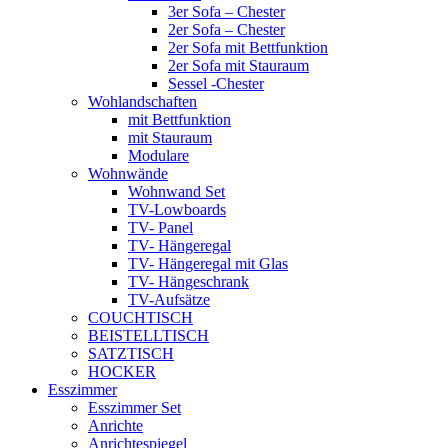
3er Sofa – Chester
2er Sofa – Chester
2er Sofa mit Bettfunktion
2er Sofa mit Stauraum
Sessel -Chester
Wohlandschaften
mit Bettfunktion
mit Stauraum
Modulare
Wohnwände
Wohnwand Set
TV-Lowboards
TV- Panel
TV- Hängeregal
TV- Hängeregal mit Glas
TV- Hängeschrank
TV-Aufsätze
COUCHTISCH
BEISTELLTISCH
SATZTISCH
HOCKER
Esszimmer
Esszimmer Set
Anrichte
Anrichtespiegel