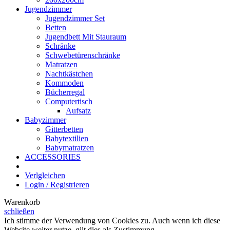
Jugendzimmer
Jugendzimmer Set
Betten
Jugendbett Mit Stauraum
Schränke
Schwebetürenschränke
Matratzen
Nachtkästchen
Kommoden
Bücherregal
Computertisch
Aufsatz
Babyzimmer
Gitterbetten
Babytextilien
Babymatratzen
ACCESSORIES
Verlgleichen
Login / Registrieren
Warenkorb
schließen
Ich stimme der Verwendung von Cookies zu. Auch wenn ich diese
Website weiter nutze, gilt dies als Zustimmung.