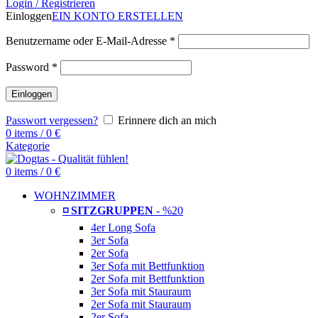
Login / Registrieren
Einloggen
EIN KONTO ERSTELLEN
Benutzername oder E-Mail-Adresse
*
Password
*
Einloggen
Passwort vergessen?
Erinnere dich an mich
0
items
/
0
€
Kategorie
0
items
/
0
€
WOHNZIMMER
◽ SITZGRUPPEN
- %20
4er Long Sofa
3er Sofa
2er Sofa
3er Sofa mit Bettfunktion
2er Sofa mit Bettfunktion
3er Sofa mit Stauraum
2er Sofa mit Stauraum
2er Sofa