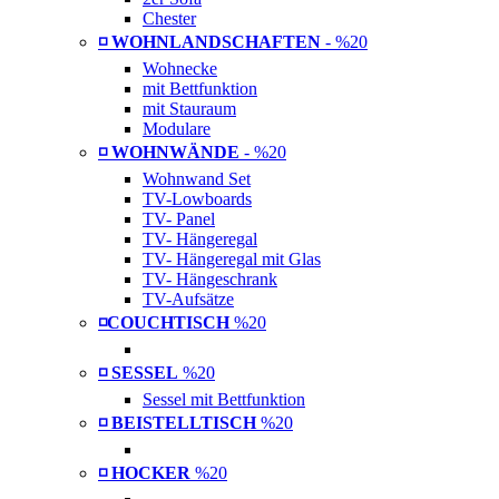
Chester
◽ WOHNLANDSCHAFTEN
- %20
Wohnecke
mit Bettfunktion
mit Stauraum
Modulare
◽ WOHNWÄNDE
- %20
Wohnwand Set
TV-Lowboards
TV- Panel
TV- Hängeregal
TV- Hängeregal mit Glas
TV- Hängeschrank
TV-Aufsätze
◽COUCHTISCH
%20
◽ SESSEL
%20
Sessel mit Bettfunktion
◽ BEISTELLTISCH
%20
◽ HOCKER
%20