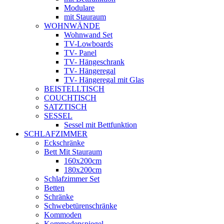
Modulare
mit Stauraum
WOHNWÄNDE
Wohnwand Set
TV-Lowboards
TV- Panel
TV- Hängeschrank
TV- Hängeregal
TV- Hängeregal mit Glas
BEISTELLTISCH
COUCHTISCH
SATZTISCH
SESSEL
Sessel mit Bettfunktion
SCHLAFZIMMER
Eckschränke
Bett Mit Stauraum
160x200cm
180x200cm
Schlafzimmer Set
Betten
Schränke
Schwebetürenschränke
Kommoden
Kommodenspiegel