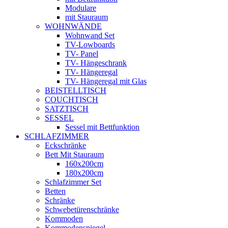
Modulare
mit Stauraum
WOHNWÄNDE
Wohnwand Set
TV-Lowboards
TV- Panel
TV- Hängeschrank
TV- Hängeregal
TV- Hängeregal mit Glas
BEISTELLTISCH
COUCHTISCH
SATZTISCH
SESSEL
Sessel mit Bettfunktion
SCHLAFZIMMER
Eckschränke
Bett Mit Stauraum
160x200cm
180x200cm
Schlafzimmer Set
Betten
Schränke
Schwebetürenschränke
Kommoden
Kommodenspiegel