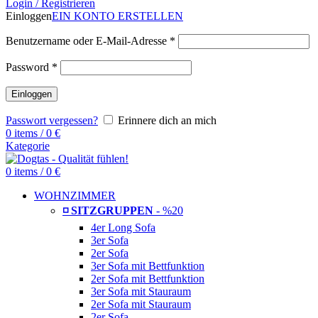
Login / Registrieren
Einloggen
EIN KONTO ERSTELLEN
Benutzername oder E-Mail-Adresse
*
Password
*
Einloggen
Passwort vergessen?
Erinnere dich an mich
0
items
/
0
€
Kategorie
0
items
/
0
€
WOHNZIMMER
◽ SITZGRUPPEN
- %20
4er Long Sofa
3er Sofa
2er Sofa
3er Sofa mit Bettfunktion
2er Sofa mit Bettfunktion
3er Sofa mit Stauraum
2er Sofa mit Stauraum
2er Sofa