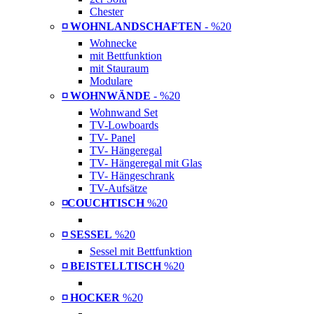
Chester
◽ WOHNLANDSCHAFTEN
- %20
Wohnecke
mit Bettfunktion
mit Stauraum
Modulare
◽ WOHNWÄNDE
- %20
Wohnwand Set
TV-Lowboards
TV- Panel
TV- Hängeregal
TV- Hängeregal mit Glas
TV- Hängeschrank
TV-Aufsätze
◽COUCHTISCH
%20
◽ SESSEL
%20
Sessel mit Bettfunktion
◽ BEISTELLTISCH
%20
◽ HOCKER
%20