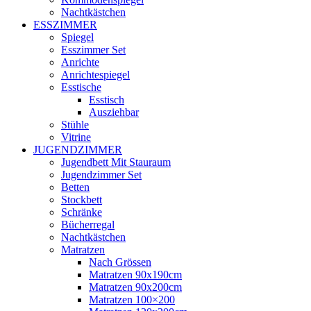
Nachtkästchen
ESSZIMMER
Spiegel
Esszimmer Set
Anrichte
Anrichtespiegel
Esstische
Esstisch
Ausziehbar
Stühle
Vitrine
JUGENDZIMMER
Jugendbett Mit Stauraum
Jugendzimmer Set
Betten
Stockbett
Schränke
Bücherregal
Nachtkästchen
Matratzen
Nach Grössen
Matratzen 90x190cm
Matratzen 90x200cm
Matratzen 100×200