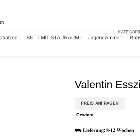
atratzen
BETT MIT STAURAUM
Jugendzimmer
Bab
Valentin Ess
PREIS ANFRAGEN
Gewicht
⛟ 𝐋𝐢𝐞𝐟𝐞𝐫𝐮𝐧𝐠: 𝟖-𝟏𝟐 𝐖𝐨𝐜𝐡𝐞𝐧