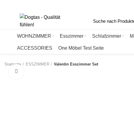
Haberlgasse 56, A-1160 Wien
+43 1 405 77 88
office@dogtas.at
WOHNZIMMER
Esszimmer
Schlafzimmer
M
ACCESSORIES
One Möbel Test Seite
Startseite
ESSZIMMER
Valentin Esszimmer Set
Click to enlarge