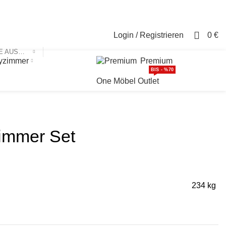
Login / Registrieren
Kontakt
0
Login / Registrieren
0
€
KATEGORIE AUSWÄHLEN
yzimmer
Premium
BIS - %70
One Möbel Outlet
zimmer Set
234 kg