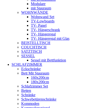
Modulare
mit Stauraum
WOHNWÄNDE
Wohnwand Set
TV-Lowboards
TV- Panel
TV- Hängeschrank
TV- Hängeregal
TV- Hängeregal mit Glas
BEISTELLTISCH
COUCHTISCH
SATZTISCH
SESSEL
Sessel mit Bettfunktion
SCHLAFZIMMER
Eckschränke
Bett Mit Stauraum
160x200cm
180x200cm
Schlafzimmer Set
Betten
Schränke
Schwebetürenschränke
Kommoden
Kommodenspiegel