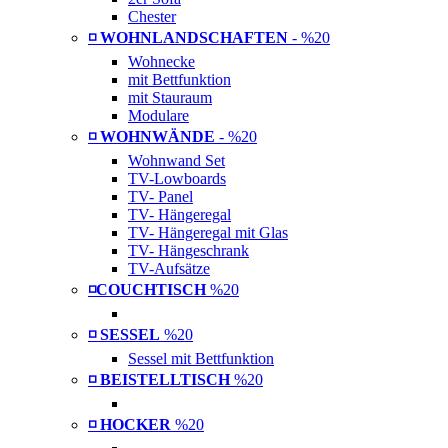
Chester
◽ WOHNLANDSCHAFTEN
- %20
Wohnecke
mit Bettfunktion
mit Stauraum
Modulare
◽ WOHNWÄNDE
- %20
Wohnwand Set
TV-Lowboards
TV- Panel
TV- Hängeregal
TV- Hängeregal mit Glas
TV- Hängeschrank
TV-Aufsätze
◽COUCHTISCH
%20
◽ SESSEL
%20
Sessel mit Bettfunktion
◽ BEISTELLTISCH
%20
◽ HOCKER
%20