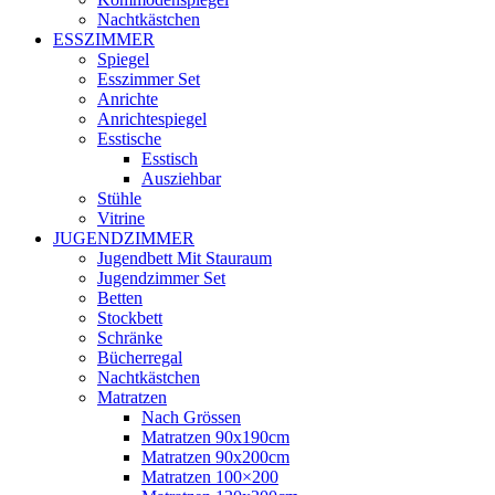
Nachtkästchen
ESSZIMMER
Spiegel
Esszimmer Set
Anrichte
Anrichtespiegel
Esstische
Esstisch
Ausziehbar
Stühle
Vitrine
JUGENDZIMMER
Jugendbett Mit Stauraum
Jugendzimmer Set
Betten
Stockbett
Schränke
Bücherregal
Nachtkästchen
Matratzen
Nach Grössen
Matratzen 90x190cm
Matratzen 90x200cm
Matratzen 100×200