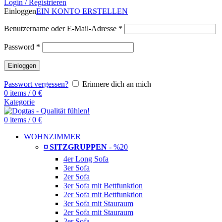
Login / Registrieren
Einloggen
EIN KONTO ERSTELLEN
Benutzername oder E-Mail-Adresse
*
Password
*
Einloggen
Passwort vergessen?
Erinnere dich an mich
0
items
/
0
€
Kategorie
0
items
/
0
€
WOHNZIMMER
◽ SITZGRUPPEN
- %20
4er Long Sofa
3er Sofa
2er Sofa
3er Sofa mit Bettfunktion
2er Sofa mit Bettfunktion
3er Sofa mit Stauraum
2er Sofa mit Stauraum
2er Sofa