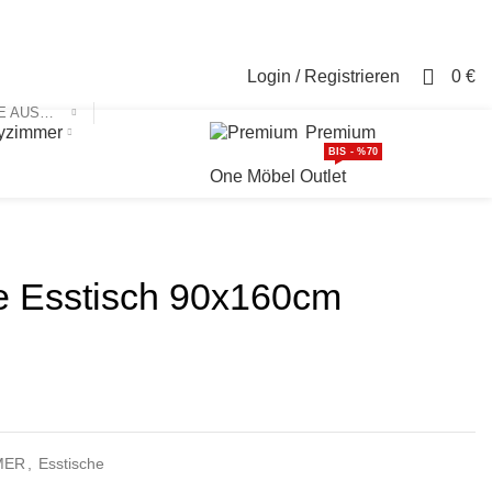
Login / Registrieren
Kontakt
0
Login / Registrieren
0
€
KATEGORIE AUSWÄHLEN
yzimmer
Premium
BIS - %70
One Möbel Outlet
 Esstisch 90x160cm
MER
,
Esstische