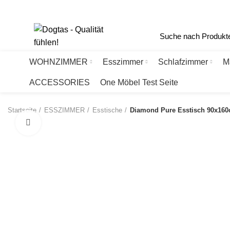
Haberlgasse 56, A-1160 Wien
+43 1 405 77 88
office@dogtas.at
WOHNZIMMER
Esszimmer
Schlafzimmer
M
ACCESSORIES
One Möbel Test Seite
Startseite
ESSZIMMER
Esstische
Diamond Pure Esstisch 90x16
Click to enlarge