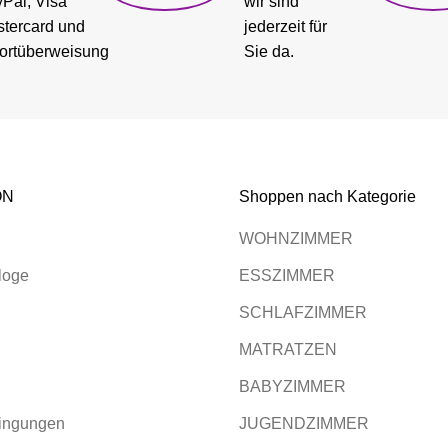
Pal, Visa
wir sind
tercard und
jederzeit für
ortüberweisung
Sie da.
ON
Shoppen nach Kategorie
WOHNZIMMER
loge
ESSZIMMER
SCHLAFZIMMER
MATRATZEN
BABYZIMMER
ingungen
JUGENDZIMMER