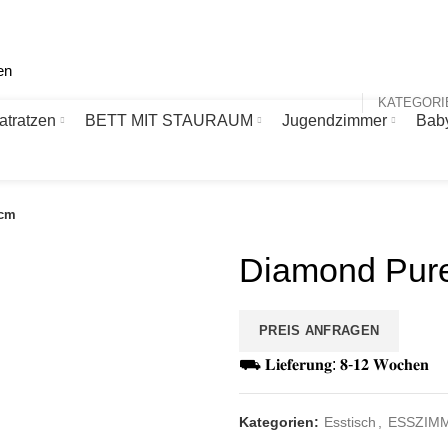
atratzen
BETT MIT STAURAUM
Jugendzimmer
Bab
0cm
Diamond Pure
PREIS ANFRAGEN
⛟ 𝐋𝐢𝐞𝐟𝐞𝐫𝐮𝐧𝐠: 𝟖-𝟏𝟐 𝐖𝐨𝐜𝐡𝐞𝐧
Kategorien:
Esstisch
,
ESSZIM