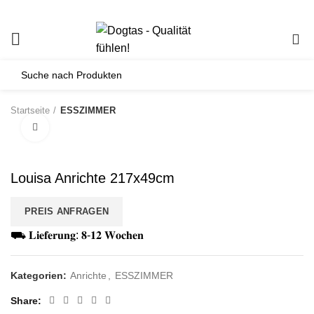
0
Startseite
ESSZIMMER
Click to enlarge
Louisa Anrichte 217x49cm
PREIS ANFRAGEN
⛟ 𝐋𝐢𝐞𝐟𝐞𝐫𝐮𝐧𝐠: 𝟖-𝟏𝟐 𝐖𝐨𝐜𝐡𝐞𝐧
Kategorien:
Anrichte
,
ESSZIMMER
Share