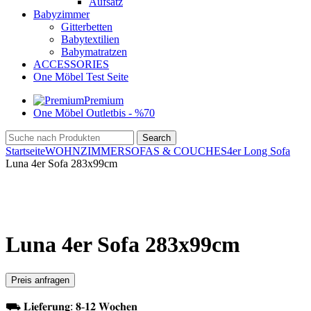
Aufsatz
Babyzimmer
Gitterbetten
Babytextilien
Babymatratzen
ACCESSORIES
One Möbel Test Seite
Premium
One Möbel Outlet
bis - %70
Search
Startseite
WOHNZIMMER
SOFAS & COUCHES
4er Long Sofa
Luna 4er Sofa 283x99cm
Click to enlarge
Luna 4er Sofa 283x99cm
Preis anfragen
⛟ 𝐋𝐢𝐞𝐟𝐞𝐫𝐮𝐧𝐠: 𝟖-𝟏𝟐 𝐖𝐨𝐜𝐡𝐞𝐧