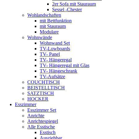
2er Sofa mit Stauraum
Sessel -Chester
Wohlandschaften
mit Bettfunktion
mit Stauraum
Modulare
Wohnwände
Wohnwand Set
TV-Lowboards
TV- Panel
TV- Hängeregal
TV- Hängeregal mit Glas
TV- Hängeschrank
TV-Aufsätze
COUCHTISCH
BEISTELLTISCH
SATZTISCH
HOCKER
Esszimmer
Esszimmer Set
Anrichte
Anrichtespiegel
Alle Esstische
Esstisch
Ausziehbar