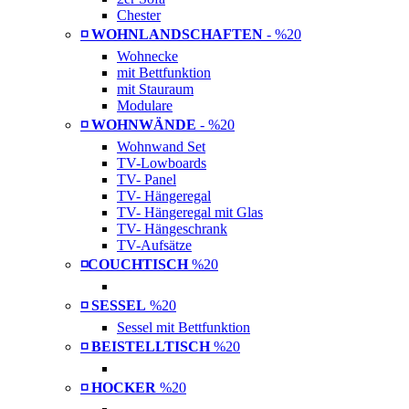
Chester
◽ WOHNLANDSCHAFTEN
- %20
Wohnecke
mit Bettfunktion
mit Stauraum
Modulare
◽ WOHNWÄNDE
- %20
Wohnwand Set
TV-Lowboards
TV- Panel
TV- Hängeregal
TV- Hängeregal mit Glas
TV- Hängeschrank
TV-Aufsätze
◽COUCHTISCH
%20
◽ SESSEL
%20
Sessel mit Bettfunktion
◽ BEISTELLTISCH
%20
◽ HOCKER
%20