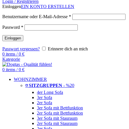
Login / Registrieren
Einloggen
EIN KONTO ERSTELLEN
Benutzername oder E-Mail-Adresse
*
Password
*
Einloggen
Passwort vergessen?
Erinnere dich an mich
0
items
/
0
€
Kategorie
0
items
/
0
€
WOHNZIMMER
◽ SITZGRUPPEN
- %20
4er Long Sofa
3er Sofa
2er Sofa
3er Sofa mit Bettfunktion
2er Sofa mit Bettfunktion
3er Sofa mit Stauraum
2er Sofa mit Stauraum
2er Sofa