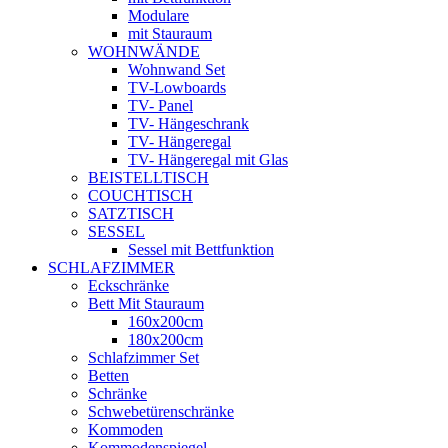
Modulare
mit Stauraum
WOHNWÄNDE
Wohnwand Set
TV-Lowboards
TV- Panel
TV- Hängeschrank
TV- Hängeregal
TV- Hängeregal mit Glas
BEISTELLTISCH
COUCHTISCH
SATZTISCH
SESSEL
Sessel mit Bettfunktion
SCHLAFZIMMER
Eckschränke
Bett Mit Stauraum
160x200cm
180x200cm
Schlafzimmer Set
Betten
Schränke
Schwebetürenschränke
Kommoden
Kommodenspiegel