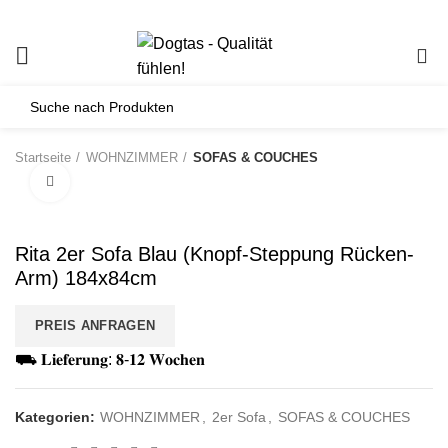
0
Startseite
WOHNZIMMER
SOFAS & COUCHES
Click to enlarge
Rita 2er Sofa Blau (Knopf-Steppung Rücken-
Arm) 184x84cm
PREIS ANFRAGEN
⛟ 𝐋𝐢𝐞𝐟𝐞𝐫𝐮𝐧𝐠: 𝟖-𝟏𝟐 𝐖𝐨𝐜𝐡𝐞𝐧
Kategorien:
WOHNZIMMER
,
2er Sofa
,
SOFAS & COUCHES