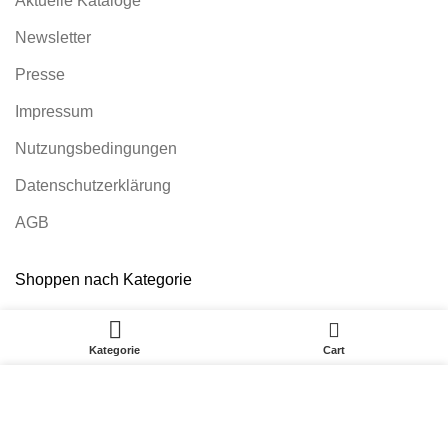
Aktuelle Kataloge
Newsletter
Presse
Impressum
Nutzungsbedingungen
Datenschutzerklärung
AGB
Shoppen nach Kategorie
WOHNZIMMER
0
Kategorie
Cart
ESSZIMMER
Ich stimme der Verwendung von Cookies zu. Auch
SCHLAFZIMMER
wenn ich diese Website weiter nutze, gilt dies als
MATRATZEN
Zustimmung.